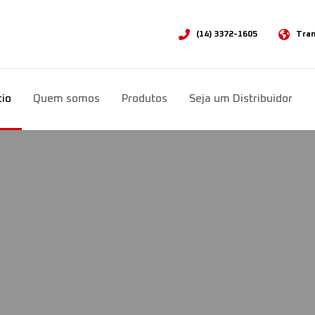
(14) 3372-1605
Tran
Sele
cio
Quem somos
Produtos
Seja um Distribuidor