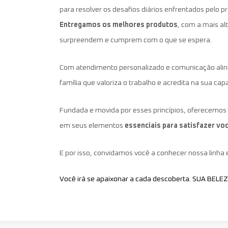
para resolver os desafios diários enfrentados pelo pro
Entregamos os melhores produtos
, com a mais al
surpreendem e cumprem com o que se espera.
Com atendimento personalizado e comunicação al
família que valoriza o trabalho e acredita na sua ca
Fundada e movida por esses princípios, oferecemos 
em seus elementos
essenciais para satisfazer vo
E por isso, convidamos você a conhecer nossa linha e
Você irá se apaixonar a cada descoberta. SUA BELE