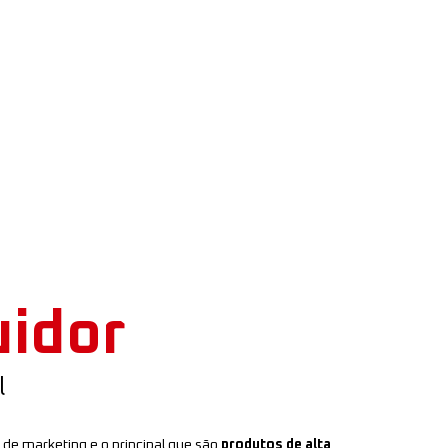
uidor
l
de marketing e o principal que são
produtos de alta