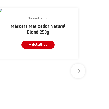
Natural Blond
Máscara Matizador Natural
Sha
Blond 250g
+ detalhes