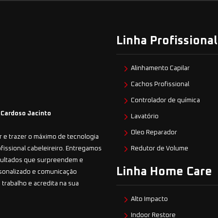
Linha Profissional
Alinhamento Capilar
Cachos Profissional
Controlador de química
 Cardoso Jacinto
Lavatório
Oleo Reparador
 e trazer o máximo de tecnologia
ofissional cabeleireiro. Entregamos
Redutor de Volume
esultados que surpreendem e
Linha Home Care
sonalizado e comunicação
 trabalho e acredita na sua
Alto Impacto
Indoor Restore