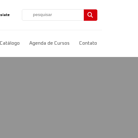
slate
ct Language
▼
Catálogo
Agenda de Cursos
Contato