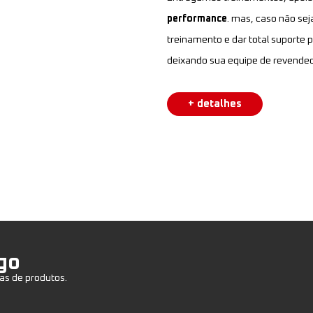
performance
. mas, caso não se
treinamento e dar total suporte
deixando sua equipe de revendedo
+ detalhes
go
as de produtos.