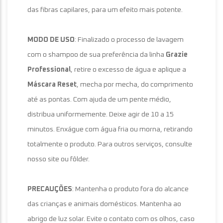
das fibras capilares, para um efeito mais potente.
MODO DE USO
: Finalizado o processo de lavagem
com o shampoo de sua preferência da linha
Grazie
Professional
, retire o excesso de água e aplique a
Máscara Reset
, mecha por mecha, do comprimento
até as pontas. Com ajuda de um pente médio,
distribua uniformemente. Deixe agir de 10 a 15
minutos. Enxágue com água fria ou morna, retirando
totalmente o produto. Para outros serviços, consulte
nosso site ou fôlder.
PRECAUÇÕES
: Mantenha o produto fora do alcance
das crianças e animais domésticos. Mantenha ao
abrigo de luz solar. Evite o contato com os olhos, caso