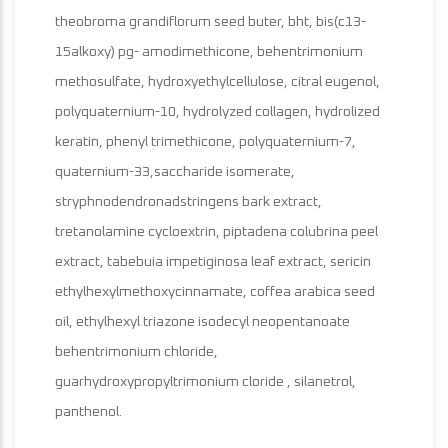
theobroma grandiflorum seed buter, bht, bis(c13-
15alkoxy) pg- amodimethicone, behentrimonium
methosulfate, hydroxyethylcellulose, citral eugenol,
polyquaternium-10, hydrolyzed collagen, hydrolized
keratin, phenyl trimethicone, polyquaternium-7,
quaternium-33,saccharide isomerate,
stryphnodendronadstringens bark extract,
tretanolamine cycloextrin, piptadena colubrina peel
extract, tabebuia impetiginosa leaf extract, sericin
ethylhexylmethoxycinnamate, coffea arabica seed
oil, ethylhexyl triazone isodecyl neopentanoate
behentrimonium chloride,
guarhydroxypropyltrimonium cloride , silanetrol,
panthenol.