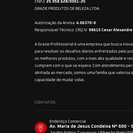
CNPJ:
25.958.628/0001-25
GRAZIE PRODUTOS DE BELEZA LTDA.
Autorização da Anvisa:
4.06370-0
Responsável Técnico: CRQ IV:
98615 Cesar Alexandre
A Grazie Professional é uma empresa que busca inovar
para resolver os desafios diários enfrentados pelo pr
os melhores produtos, com a mais alta qualidade e r
cumprem com o que se espera. Com atendimento per
alinhada ao mercado, somos uma família que valoriza o
capacidade de mudar vidas.
CONTATOS
Endereço Comercial
Av. Maria de Jesus Condeixa Nº 600 - 
Jardim Palma Travassos | Ribeirão Preto/SP