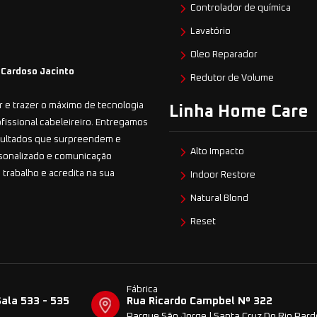
Controlador de química
Lavatório
Oleo Reparador
 Cardoso Jacinto
Redutor de Volume
 e trazer o máximo de tecnologia
Linha Home Care
ofissional cabeleireiro. Entregamos
esultados que surpreendem e
Alto Impacto
sonalizado e comunicação
 trabalho e acredita na sua
Indoor Restore
Natural Blond
Reset
Fábrica
Sala 533 - 535
Rua Ricardo Campbel Nº 322
Parque São Jorge | Santa Cruz Do Rio Par