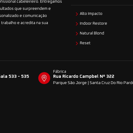
ofissional cabeleireiro. Entregamos
esultados que surpreendem e
Alto Impacto
sonalizado e comunicação
 trabalho e acredita na sua
Indoor Restore
Natural Blond
Reset
Fábrica
Sala 533 - 535
Rua Ricardo Campbel Nº 322
Parque São Jorge | Santa Cruz Do Rio Par