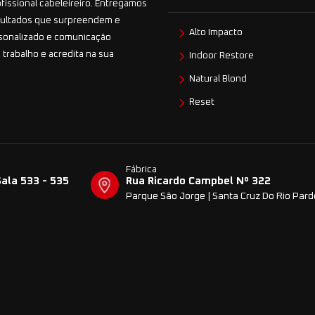
ofissional cabeleireiro. Entregamos
esultados que surpreendem e
Alto Impacto
sonalizado e comunicação
 trabalho e acredita na sua
Indoor Restore
Natural Blond
Reset
Fábrica
Sala 533 - 535
Rua Ricardo Campbel Nº 322
Parque São Jorge | Santa Cruz Do Rio Par