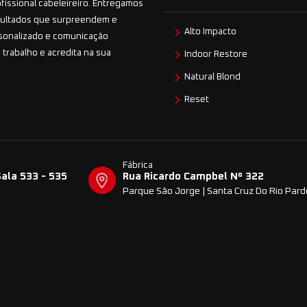
ofissional cabeleireiro. Entregamos
esultados que surpreendem e
Alto Impacto
sonalizado e comunicação
 trabalho e acredita na sua
Indoor Restore
Natural Blond
Reset
Fábrica
Sala 533 - 535
Rua Ricardo Campbel Nº 322
Parque São Jorge | Santa Cruz Do Rio Par