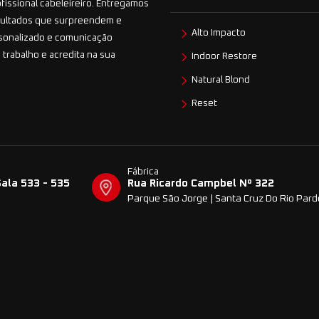
ofissional cabeleireiro. Entregamos
esultados que surpreendem e
Alto Impacto
sonalizado e comunicação
 trabalho e acredita na sua
Indoor Restore
Natural Blond
Reset
Fábrica
Sala 533 - 535
Rua Ricardo Campbel Nº 322
Parque São Jorge | Santa Cruz Do Rio Par