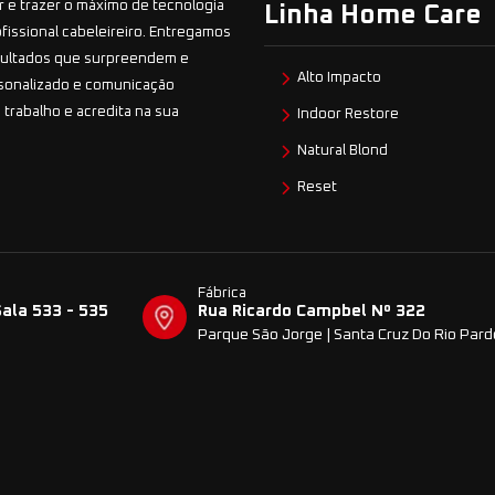
 e trazer o máximo de tecnologia
Linha Home Care
ofissional cabeleireiro. Entregamos
esultados que surpreendem e
Alto Impacto
sonalizado e comunicação
 trabalho e acredita na sua
Indoor Restore
Natural Blond
Reset
Fábrica
Sala 533 - 535
Rua Ricardo Campbel Nº 322
Parque São Jorge | Santa Cruz Do Rio Par