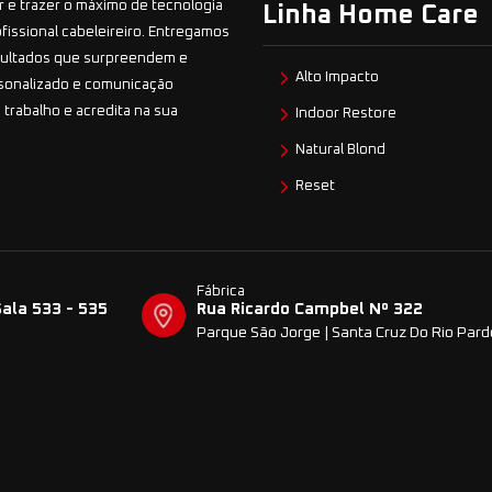
 e trazer o máximo de tecnologia
Linha Home Care
ofissional cabeleireiro. Entregamos
esultados que surpreendem e
Alto Impacto
sonalizado e comunicação
 trabalho e acredita na sua
Indoor Restore
Natural Blond
Reset
Fábrica
Sala 533 - 535
Rua Ricardo Campbel Nº 322
Parque São Jorge | Santa Cruz Do Rio Par